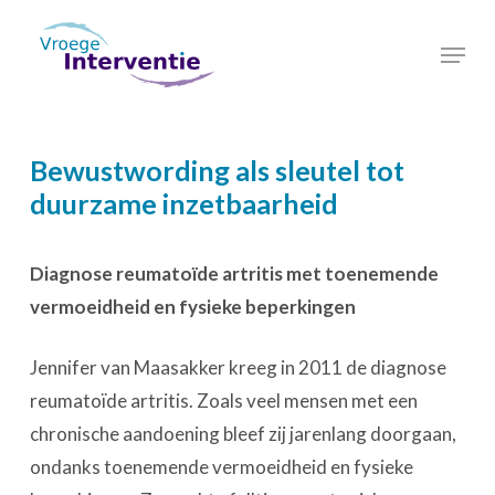
Skip
Menu
to
Close
main
Menu
content
Bewustwording als sleutel tot
duurzame inzetbaarheid
Diagnose reumatoïde artritis met toenemende
vermoeidheid en fysieke beperkingen
Jennifer van Maasakker kreeg in 2011 de diagnose
reumatoïde artritis. Zoals veel mensen met een
chronische aandoening bleef zij jarenlang doorgaan,
ondanks toenemende vermoeidheid en fysieke