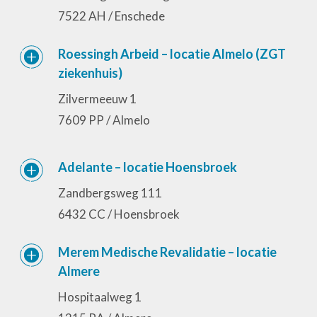
7522 AH / Enschede
Roessingh Arbeid – locatie Almelo (ZGT
ziekenhuis)
Zilvermeeuw 1
7609 PP / Almelo
Adelante – locatie Hoensbroek
Zandbergsweg 111
6432 CC / Hoensbroek
Close
Close
Close
Close
Close
Close
Close
Close
Close
Close
Close
Close
Close
Close
Close
Close
Close
Close
Close
Close
Close
Close
Close
Close
Merem Medische Revalidatie – locatie
Almere
Hospitaalweg 1