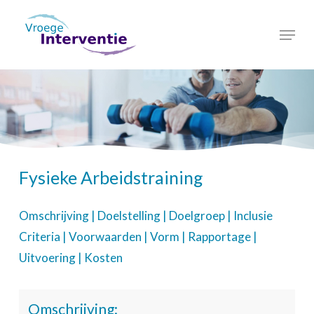
Skip
Menu
to
Close
main
Menu
content
Fysieke Arbeidstraining
Omschrijving
|
Doelstelling
|
Doelgroep
|
Inclusie
Criteria
|
Voorwaarden
|
Vorm
|
Rapportage
|
Uitvoering
|
Kosten
Omschrijving: